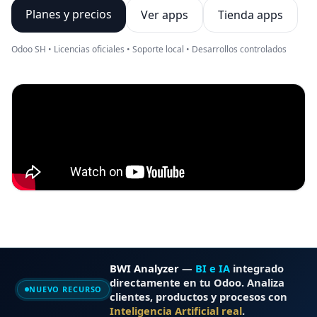
Planes y precios
Ver apps
Tienda apps
Odoo SH • Licencias oficiales • Soporte local • Desarrollos controlados
BWI Analyzer
—
BI e IA
integrado
directamente en tu Odoo. Analiza
NUEVO RECURSO
clientes, productos y procesos con
Inteligencia Artificial real
.