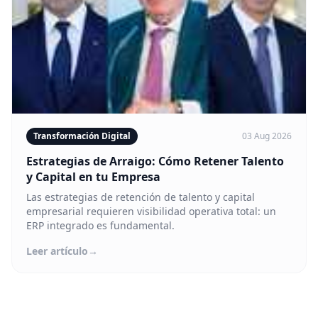
Transformación Digital
03 Aug 2026
Estrategias de Arraigo: Cómo Retener Talento
y Capital en tu Empresa
Las estrategias de retención de talento y capital
empresarial requieren visibilidad operativa total: un
ERP integrado es fundamental.
Leer artículo
→